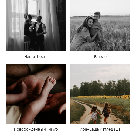
Настя+Костя
В поле
Новорожденный Тимур
Ира+Саша Катя+Даша