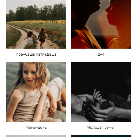
Ира+Саша Катя+Даша
2+4
Мама+дочь
Молодая семья