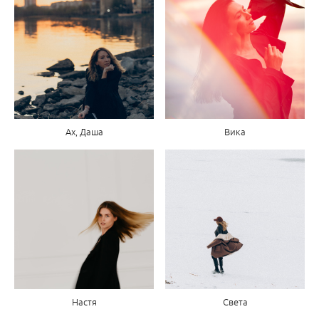
Ах, Даша
Вика
Настя
Света