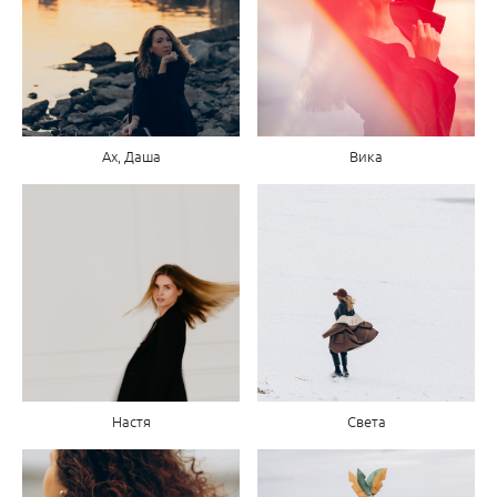
Ах, Даша
Вика
Настя
Света